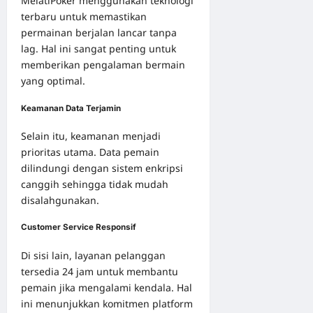
MelatiPoker menggunakan teknologi
terbaru untuk memastikan
permainan berjalan lancar tanpa
lag. Hal ini sangat penting untuk
memberikan pengalaman bermain
yang optimal.
Keamanan Data Terjamin
Selain itu, keamanan menjadi
prioritas utama. Data pemain
dilindungi dengan sistem enkripsi
canggih sehingga tidak mudah
disalahgunakan.
Customer Service Responsif
Di sisi lain, layanan pelanggan
tersedia 24 jam untuk membantu
pemain jika mengalami kendala. Hal
ini menunjukkan komitmen platform