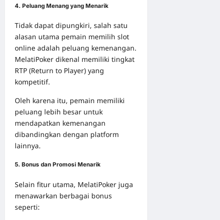
4. Peluang Menang yang Menarik
Tidak dapat dipungkiri, salah satu
alasan utama pemain memilih slot
online adalah peluang kemenangan.
MelatiPoker dikenal memiliki tingkat
RTP (Return to Player) yang
kompetitif.
Oleh karena itu, pemain memiliki
peluang lebih besar untuk
mendapatkan kemenangan
dibandingkan dengan platform
lainnya.
5. Bonus dan Promosi Menarik
Selain fitur utama, MelatiPoker juga
menawarkan berbagai bonus
seperti: