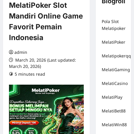
Blogroll
MelatiPoker Slot
Mandiri Online Game
Pola Slot
Favorit Pemain
Melatipoker
Indonesia
MelatiPoker
admin
Melatipokerqq
March 20, 2026 (Last updated:
March 20, 2026)
MelatiGaming
5 minutes read
0 comments
MelatiCasino
MelatiPlay
MelatiBet88
MelatiWin88