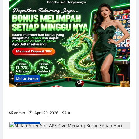
MelatiPoker
MelatiPoker Poker QQ Online Pilihan Utama
Para Profesional
MelatiBet
MelatiCasino
MelatiGaming
MelatiPlay
admin
April 20, 2026
0
MelatiPoker
MelatiPoker Slot APK Ovo Menang Besar