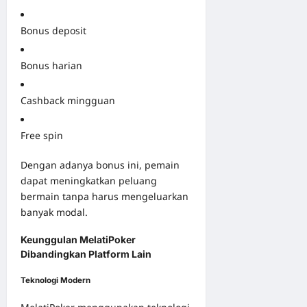
Bonus deposit
Bonus harian
Cashback mingguan
Free spin
Dengan adanya bonus ini, pemain
dapat meningkatkan peluang
bermain tanpa harus mengeluarkan
banyak modal.
Keunggulan MelatiPoker
Dibandingkan Platform Lain
Teknologi Modern