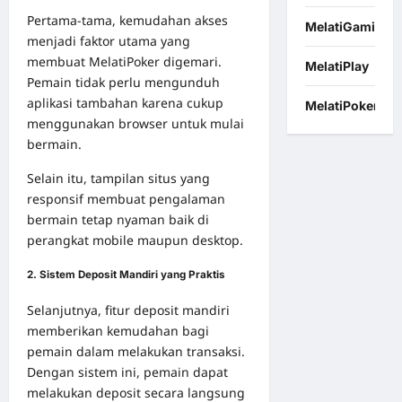
Pertama-tama, kemudahan akses
MelatiGaming
menjadi faktor utama yang
membuat MelatiPoker digemari.
MelatiPlay
Pemain tidak perlu mengunduh
aplikasi tambahan karena cukup
MelatiPoker
menggunakan browser untuk mulai
bermain.
Selain itu, tampilan situs yang
responsif membuat pengalaman
bermain tetap nyaman baik di
perangkat mobile maupun desktop.
2. Sistem Deposit Mandiri yang Praktis
Selanjutnya, fitur deposit mandiri
memberikan kemudahan bagi
pemain dalam melakukan transaksi.
Dengan sistem ini, pemain dapat
melakukan deposit secara langsung