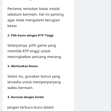
Pertama, tentukan batas modal
sebelum bermain. Hal ini penting
agar tidak mengalami kerugian
besar.
2. Pilih Game dengan RTP Tinggi
Selanjutnya, pilih game yang
memiliki RTP tinggi untuk
meningkatkan peluang menang.
3. Manfaatkan Bonus
Selain itu, gunakan bonus yang
tersedia untuk memperpanjang
waktu bermain.
4. Bermain dengan Santai
Jangan terburu-buru dalam