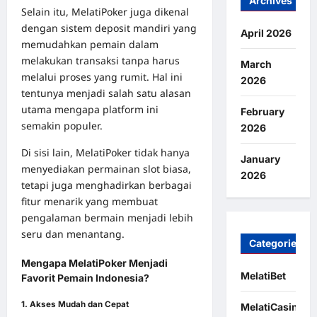
Archives
Selain itu, MelatiPoker juga dikenal
dengan sistem deposit mandiri yang
April 2026
memudahkan pemain dalam
melakukan transaksi tanpa harus
March
melalui proses yang rumit. Hal ini
2026
tentunya menjadi salah satu alasan
utama mengapa platform ini
February
semakin populer.
2026
Di sisi lain, MelatiPoker tidak hanya
January
menyediakan permainan slot biasa,
2026
tetapi juga menghadirkan berbagai
fitur menarik yang membuat
pengalaman bermain menjadi lebih
seru dan menantang.
Categories
Mengapa MelatiPoker Menjadi
MelatiBet
Favorit Pemain Indonesia?
1. Akses Mudah dan Cepat
MelatiCasino