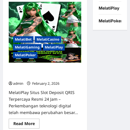
MelatiPlay
Pola
MelatiPlay
Slot
Online
Anti
MelatiPoker
Rungkad
Konsisten
MelatiBet
MelatiCasino
MelatiGaming
MelatiPlay
MelatiPoker
MelatiPlay Situs Slot Deposit QRIS
Terpercaya Resmi 24 Jam
admin
February 2, 2026
0
MelatiPlay Situs Slot Deposit QRIS
Terpercaya Resmi 24 Jam –
Perkembangan teknologi digital
telah membawa perubahan besar...
Read
Read More
MelatiBet
MelatiCasino
more