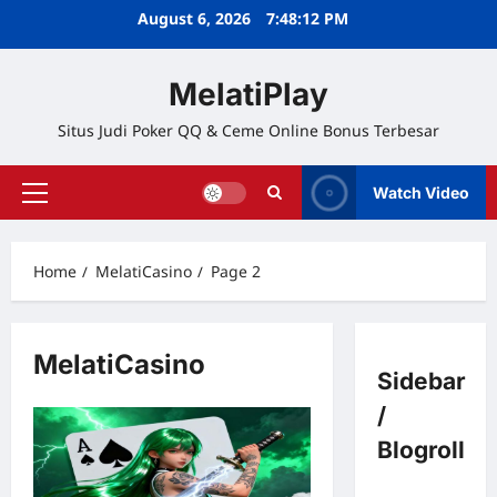
Skip
August 6, 2026
7:48:12 PM
to
content
MelatiPlay
Situs Judi Poker QQ & Ceme Online Bonus Terbesar
Watch Video
Primary
Menu
Home
MelatiCasino
Page 2
MelatiCasino
Sidebar
/
Blogroll